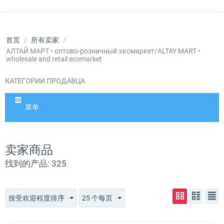
首页
/
所有卖家
/
АЛТАЙ МАРТ • оптово-розничный экомаркет/ALTAY MART •
wholesale and retail ecomarket
КАТЕГОРИИ ПРОДАВЦА
菜单
卖家商品
找到的产品: 325
按受欢迎程度排序
25 个每页