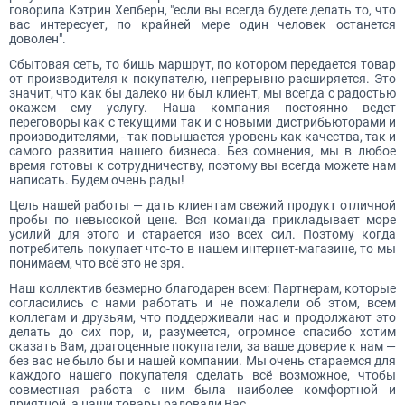
говорила Кэтрин Хепберн, "если вы всегда будете делать то, что
вас интересует, по крайней мере один человек останется
доволен".
Сбытовая сеть, то бишь маршрут, по котором передается товар
от производителя к покупателю, непрерывно расширяется. Это
значит, что как бы далеко ни был клиент, мы всегда с радостью
окажем ему услугу. Наша компания постоянно ведет
переговоры как с текущими так и с новыми дистрибьюторами и
производителями, - так повышается уровень как качества, так и
самого развития нашего бизнеса. Без сомнения, мы в любое
время готовы к сотрудничеству, поэтому вы всегда можете нам
написать. Будем очень рады!
Цель нашей работы — дать клиентам свежий продукт отличной
пробы по невысокой цене. Вся команда прикладывает море
усилий для этого и старается изо всех сил. Поэтому когда
потребитель покупает что-то в нашем интернет-магазине, то мы
понимаем, что всё это не зря.
Наш коллектив безмерно благодарен всем: Партнерам, которые
согласились с нами работать и не пожалели об этом, всем
коллегам и друзьям, что поддерживали нас и продолжают это
делать до сих пор, и, разумеется, огромное спасибо хотим
сказать Вам, драгоценные покупатели, за ваше доверие к нам —
без вас не было бы и нашей компании. Мы очень стараемся для
каждого нашего покупателя сделать всё возможное, чтобы
совместная работа с ним была наиболее комфортной и
приятной, а наши товары радовали Вас.