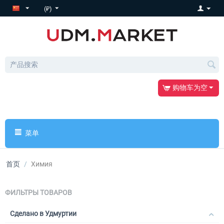
(₽)
购物车为空
菜单
首页
/
Химия
ФИЛЬТРЫ ТОВАРОВ
Сделано в Удмуртии