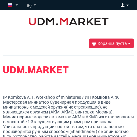
(₽)
Корзина пуста
IP Komkova A. F. Workshop of miniatures / ИП Комкова А.Ф.
Мастерская миниатюр
Сувенирная продукция в виде
миниатюрных моделей оружия( не стреляющие), не
являющихся оружием (АКМ, АКМС, винтовка Мосина).
Миниатюрные модели автоматов АКМ и АКМС изготавливаются
в масштабе 1:3 к существующим размерам оригинала.
Уникальность продукции состоит в том, что она полностью
производится ручным способом («handmade») с копийностью
97%. Устройство, работа частей и механизмов миниатюрных