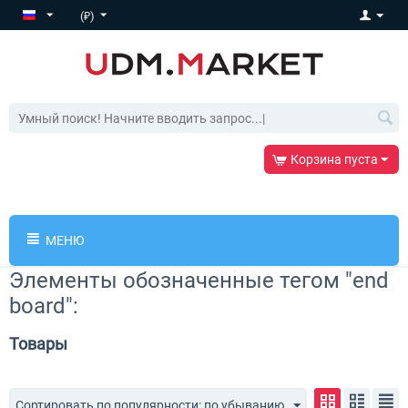
(₽)
Корзина пуста
МЕНЮ
Элементы обозначенные тегом "end
board":
Товары
Сортировать по популярности: по убыванию