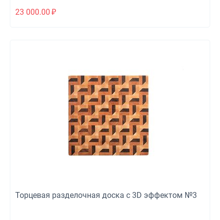
23 000.00
₽
Торцевая разделочная доска с 3D эффектом №3