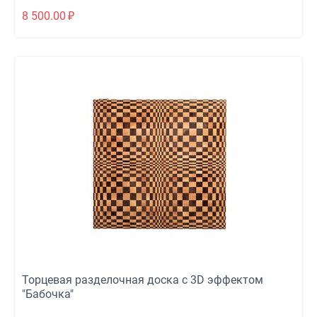
8 500.00
₽
Торцевая разделочная доска с 3D эффектом
"Бабочка"