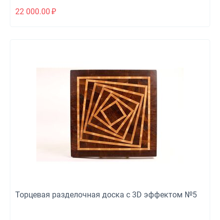
22 000.00
₽
Торцевая разделочная доска с 3D эффектом №5