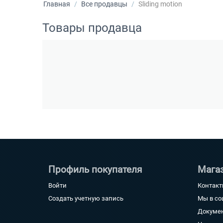
Главная
/
Все продавцы
/
Sliding motion
Товары продавца
Профиль покупателя
Мага
Войти
Контак
Создать учетную запись
Мы в со
Докуме