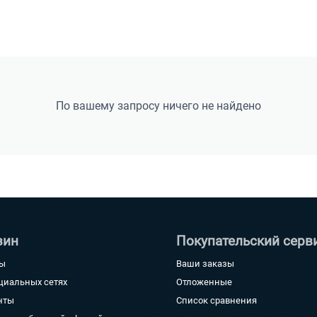
По вашему запросу ничего не найдено
зин
Покупательский серв
ты
Ваши заказы
циальных сетях
Отложенные
нты
Список сравнения