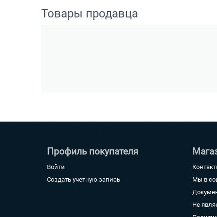
Товары продавца
Профиль покупателя
Мага
Войти
Контак
Создать учетную запись
Мы в со
Докуме
Не явля