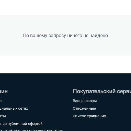
По вашему запросу ничего не найдено
зин
Покупательский серв
ты
Ваши заказы
циальных сетях
Отложенные
нты
Список сравнения
ется публичной офертой