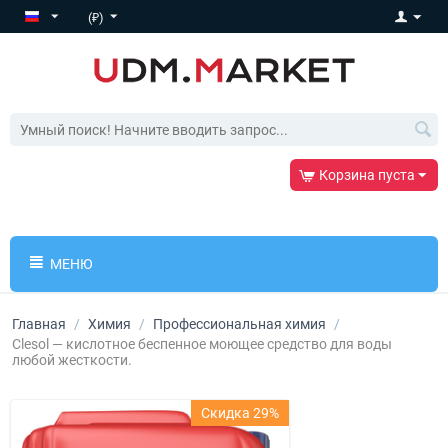
(₽)
Корзина пуста
МЕНЮ
Главная
/
Химия
/
Профессиональная химия
/
Clesol — кислотное беспенное моющее средство для воды
любой жесткости.
Скидка 29%