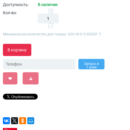
Доступность:
В наличии
+
Кол-во:
−
Минимальное количество для товара "ASV-W-015-SS050"
1
.
В корзину
Запрос в
1 клик