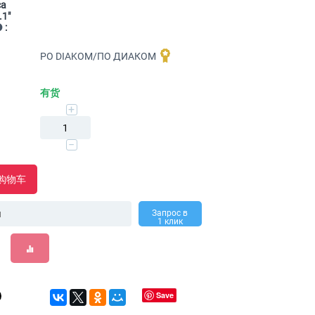
са
.1"
:
PO DIAKOM/ПО ДИАКОМ
有货
+
−
购物车
Запрос в
1 клик
Save