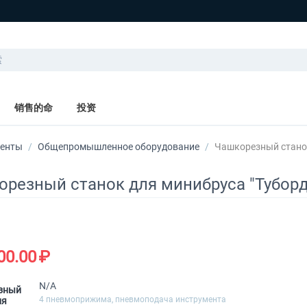
销售的命
投资
менты
/
Общепромышленное оборудование
/
Чашкорезный станок
резный станок для минибруса "Туборд 
00.00
₽
N/A
зный
4 пневмоприжима, пневмоподача инструмента
ля