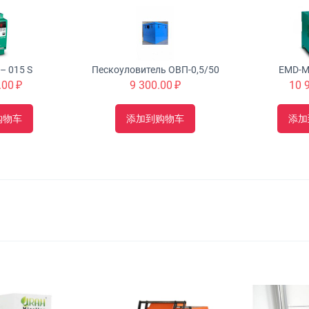
– 015 S
Пескоуловитель ОВП-0,5/50
EMD-MI
.00
₽
9 300.00
₽
10 
购物车
添加到购物车
添加