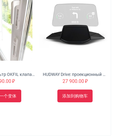
Оконный Фильтр OKFIL клапан для воздуха на пластиковые окна
HUDWAY Drive: проекционный дисплей для автомобиля
90.00
₽
27 900.00
₽
一个变体
添加到购物车