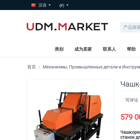
汉语
(₽)
类别
成为卖家
联系人
帮助
首页
/
Механизмы, Промышленные детали и Инстру
Чашко
写评论
579 0
Чашкоре
станок д