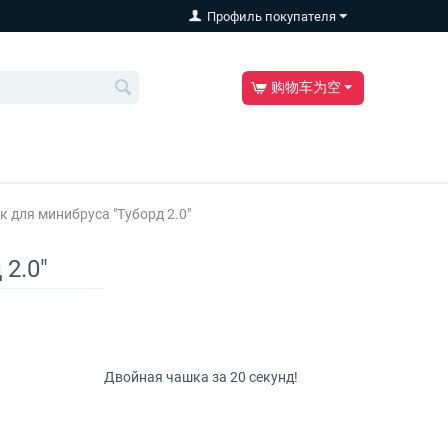
Профиль покупателя
购物车为空
 для минибруса "Туборд 2.0"
2.0"
Двойная чашка за 20 секунд!