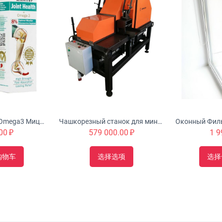
Urah Joint Health Omega3 Мицеллярный крем с глюкозамином питает, омолаживает и укрепляет суставы
Чашкорезный станок для минибруса "Туборд 2.0"
00
₽
579 000.00
₽
1 9
购物车
选择选项
选择