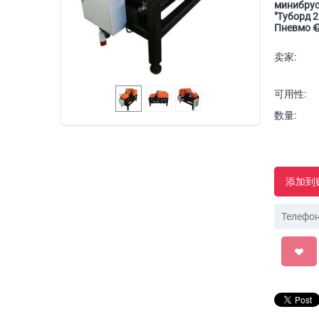
минибру
"Туборд 2
Пневмо
卖家:
可用性:
数量:
添加到