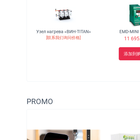
免费配送
Станок токарно-винторезный модели 250АТ с приводом от частотного преобразователя
Узел нагрева «ВИН-TITAN»
EMD-MINI 
[联系我们询问价格]
00
₽
11 695
车
添加到
PROMO