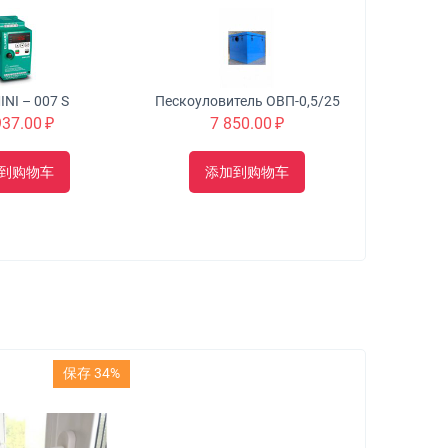
PI
NI – 007 S
Пескоуловитель ОВП-0,5/25
937.00
₽
7 850.00
₽
到购物车
添加到购物车
保存 34%