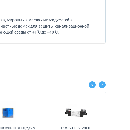
ска, жировых и масляных жидкостей и
и частных домах для защиты канализационной
щей среды от +1 ̊С до +40 ̊С.
EMD
тель ОВП-0,5/25
PIV-S-C-12.24DC