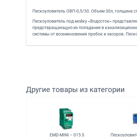
Пескоуловитель ОВП-0,5/30. Объем 30л, толщина 
Пескоуловитель под мойку «Водосток» представляе
предотвращающую их попадание в канализационны
системы от возникновения пробок и засоров. Песко
Другие товары из категории
Н-TITAN»
EMD-MINI – 015 S
Пескоуловител