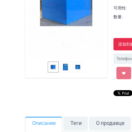
可用性:
数量:
添加到
Описание
Теги
О продавце