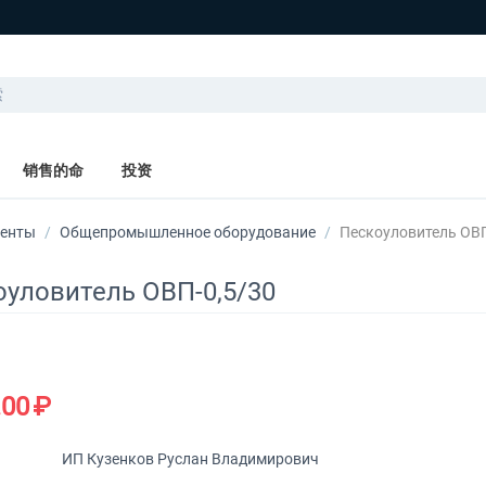
销售的命
投资
менты
/
Общепромышленное оборудование
/
Пескоуловитель ОВП
уловитель ОВП-0,5/30
.00
₽
ИП Кузенков Руслан Владимирович