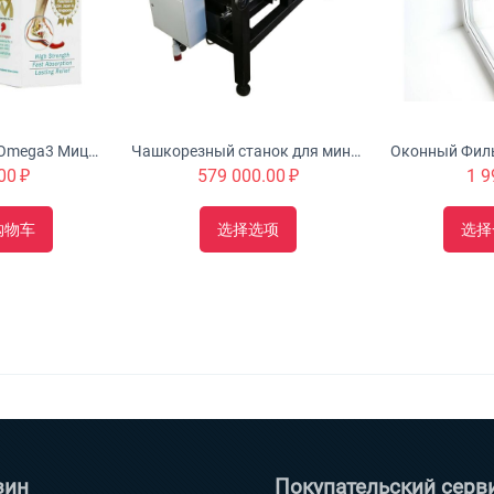
Urah Joint Health Omega3 Мицеллярный крем с глюкозамином питает, омолаживает и укрепляет суставы
Чашкорезный станок для минибруса "Туборд 2.0"
00
₽
579 000.00
₽
1 9
购物车
选择选项
选择
зин
Покупательский серв