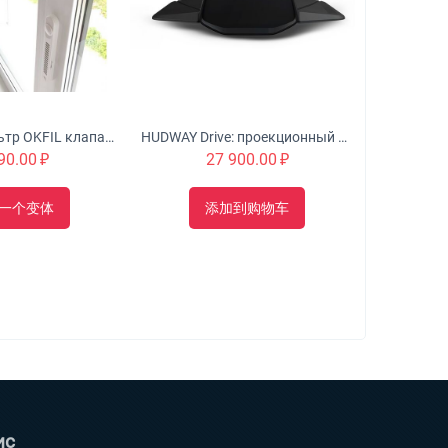
Оконный Фильтр OKFIL клапан для воздуха на пластиковые окна
HUDWAY Drive: проекционный дисплей для автомобиля
90.00
₽
27 900.00
₽
一个变体
添加到购物车
ис