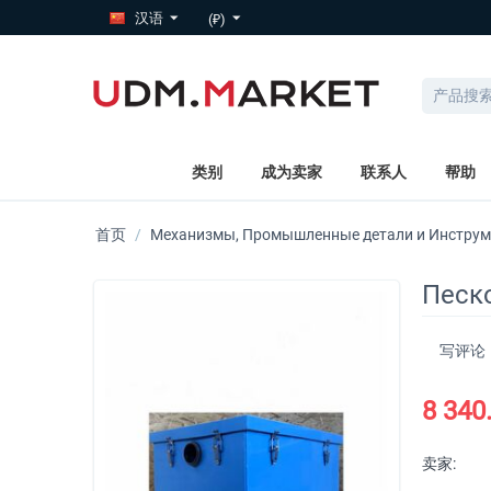
汉语
(₽)
类别
成为卖家
联系人
帮助
首页
/
Механизмы, Промышленные детали и Инстру
Песко
写评论
8 340
卖家: