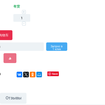
有货
+
−
购物车
Запрос в
1 клик
Save
Отзывы