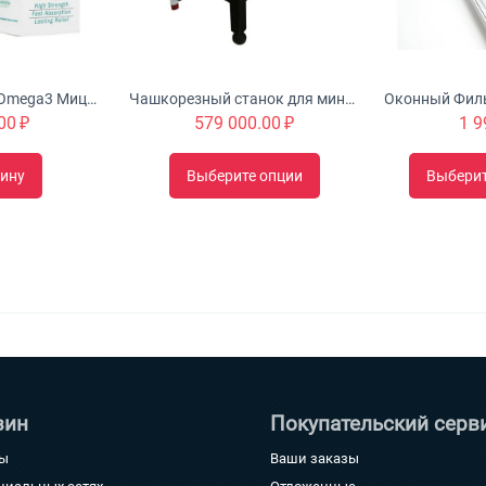
Urah Joint Health Omega3 Мицеллярный крем с глюкозамином питает, омолаживает и укрепляет суставы
Чашкорезный станок для минибруса "Туборд 2.0"
00
₽
579 000.00
₽
1 9
зину
Выберите опции
Выбери
зин
Покупательский серв
ты
Ваши заказы