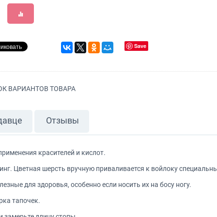
Save
К ВАРИАНТОВ ТОВАРА
давце
Отзывы
применения красителей и кислот.
тинг. Цветная шерсть вручную приваливается к войлоку специальн
езные для здоровья, особенно если носить их на босу ногу.
рка тапочек.
и замерьте длину стопы.