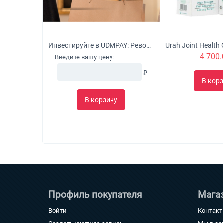
Инвестируйте в UDMPAY: Революционное решение для микробизнеса с потенциалом глобального роста
4 700.
Введите вашу цену:
₽
В кор
В корзину
Профиль покупателя
Мага
Войти
Контак