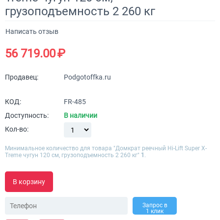
грузоподъемность 2 260 кг
Написать отзыв
56 719.00
₽
Продавец:
Podgotoffka.ru
КОД:
FR-485
Доступность:
В наличии
Кол-во:
Минимальное количество для товара "Домкрат реечный Hi-Lift Super X-
Treme чугун 120 см, грузоподъемность 2 260 кг"
1
.
В корзину
Запрос в
1 клик