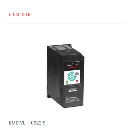
6 540.00
₽
EMD-VL – 0022 S