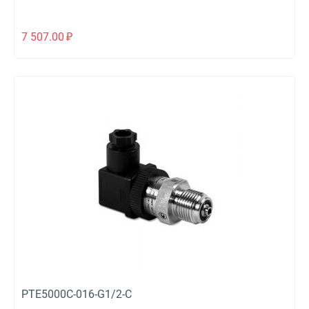
7 507.00
₽
PTE5000C-016-G1/2-C