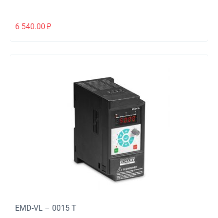
6 540.00
₽
EMD-VL – 0015 T