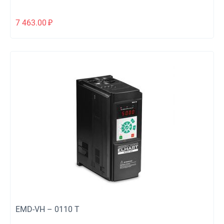
7 463.00
₽
EMD-VH – 0110 T