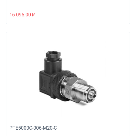
16 095.00
₽
PTE5000C-006-M20-C