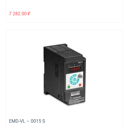
7 282.00
₽
EMD-VL – 0015 S