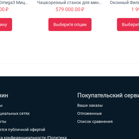
Urah Joint Health Omega3 Мицеллярный крем с глюкозамином питает, омолаживает и укрепляет суставы
Чашкорезный станок для минибруса "Туборд 2.0"
00
₽
579 000.00
₽
1 9
зину
Выберите опции
Выбери
зин
Покупательский серв
ты
Ваши заказы
циальных сетях
Отложенные
нты
Список сравнения
ется публичной офертой
а конфиденциальности (Политика