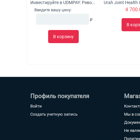
Инвестируйте в UDMPAY: Революционное решение для микробизнеса с потенциалом глобального роста
4 700.
Введите вашу цену:
₽
В кор
В корзину
Профиль покупателя
Мага
Войти
Контак
Создать учетную запись
Мы в со
Докуме
Не явля
Политик