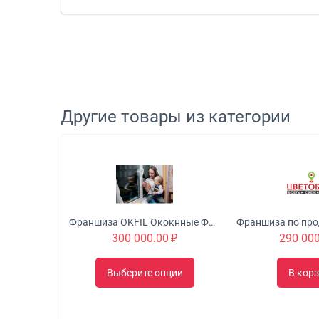
Другие товары из категории
Франшиза OKFIL Ококнные Фильтры. Свежий воздух - в каждый дом! Продажа и установка оконных фильтров, а также сменных картриджей к ним.
300 000.00
₽
290 000
Выберите опции
В кор