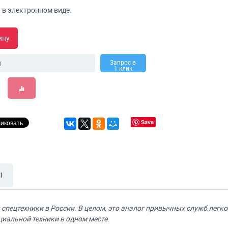
 в электронном виде.
ину
Запрос в
1 клик
Save
ы
пецтехники в России. В целом, это аналог привычных служб легково
циальной техники в одном месте.