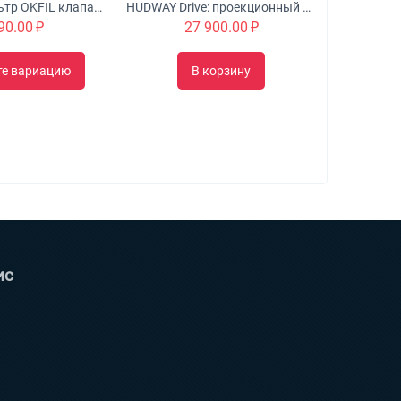
Оконный Фильтр OKFIL клапан для воздуха на пластиковые окна
HUDWAY Drive: проекционный дисплей для автомобиля
90.00
₽
27 900.00
₽
те вариацию
В корзину
ис