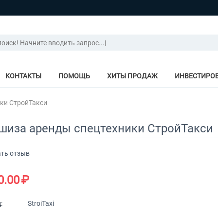
КОНТАКТЫ
ПОМОЩЬ
ХИТЫ ПРОДАЖ
ИНВЕСТИРО
ки СтройТакси
шиза аренды спецтехники СтройТакси
ть отзыв
0.00
₽
:
StroiTaxi