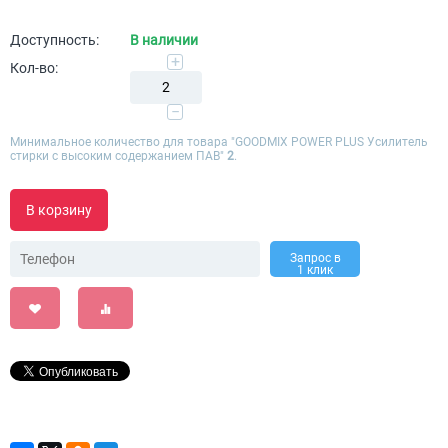
Доступность:
В наличии
+
Кол-во:
−
Минимальное количество для товара "GOODMIX POWER PLUS Усилитель
стирки с высоким содержанием ПАВ"
2
.
В корзину
Запрос в
1 клик