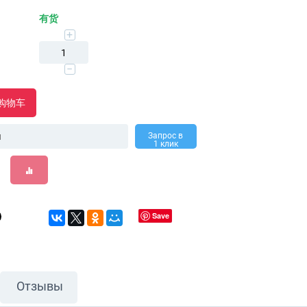
有货
+
−
购物车
Запрос в
1 клик
Save
Отзывы