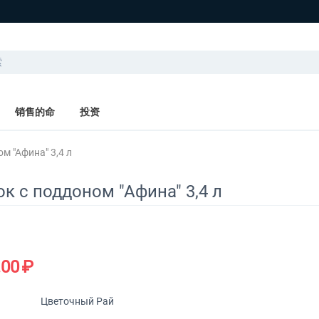
销售的命
投资
м "Афина" 3,4 л
к с поддоном "Афина" 3,4 л
.00
₽
Цветочный Рай