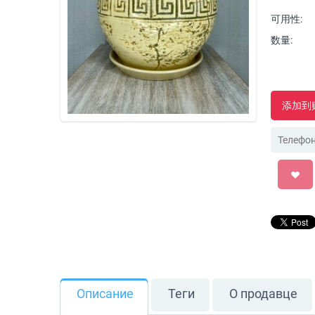
可用性:
数量:
添加到
Описание
Теги
О продавце