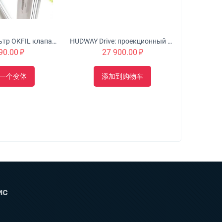
Оконный Фильтр OKFIL клапан для воздуха на пластиковые окна
HUDWAY Drive: проекционный дисплей для автомобиля
90.00
₽
27 900.00
₽
一个变体
添加到购物车
ис