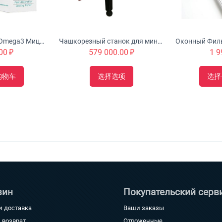
Urah Joint Health Omega3 Мицеллярный крем с глюкозамином питает, омолаживает и укрепляет суставы
Чашкорезный станок для минибруса "Туборд 2.0"
00
₽
579 000.00
₽
1 9
购物车
选择选项
选择
зин
Покупательский серв
и доставка
Ваши заказы
 возврат
Отложенные