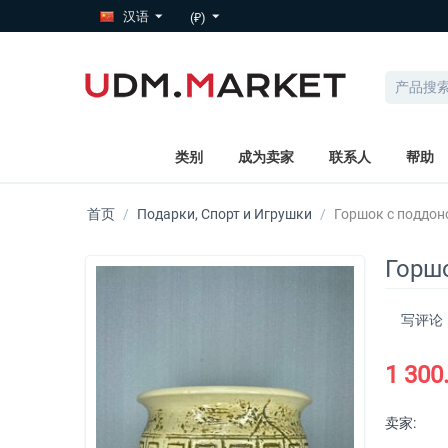
汉语
(₽)
类别
成为卖家
联系人
帮助
首页
/
Подарки, Спорт и Игрушки
/
Горшок с поддоно
Горшо
写评论
1 300
卖家: