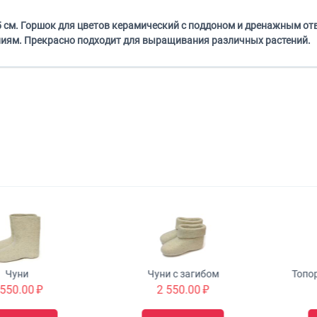
,5 см. Горшок для цветов керамический с поддоном и дренажным о
ениям. Прекрасно подходит для выращивания различных растений.
и
Чуни с загибом
Топор «Ви
00
₽
2 550.00
₽
7 3