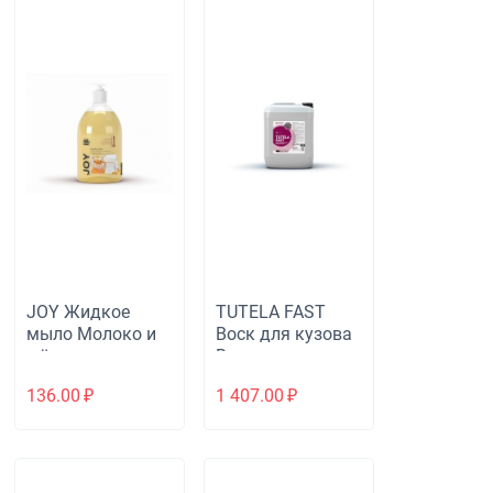
JOY Жидкое
TUTELA FAST
мыло Молоко и
Воск для кузова
мёд
Виноград
136.00
₽
1 407.00
₽