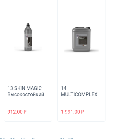
13 SKIN MAGIC
14
Высокостойкий
MULTICOMPLEX
консервант кожи
Средство для
химчистки авто
912.00
₽
1 991.00
₽