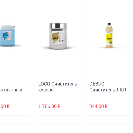
LOCO Очиститель
DEBUG
онтактный
кузова
Очиститель ЛКП
шампунь
от насекомых
.00
₽
1 766.00
₽
344.00
₽