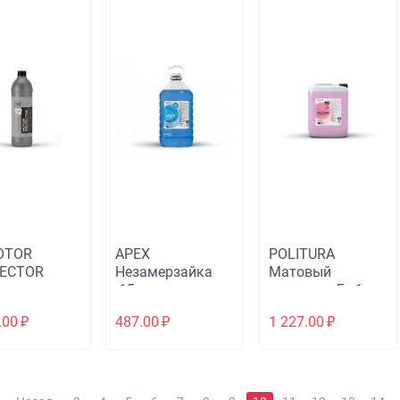
OTOR
APEX
POLITURA
ECTOR
Незамерзайка
Матовый
ервант
-15
полироль Бабл-
ателя
Гам
.00
₽
487.00
₽
1 227.00
₽