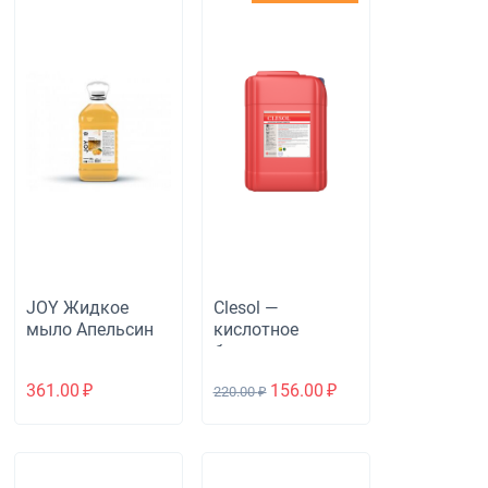
JOY Жидкое
Clesol —
мыло Апельсин
кислотное
беспенное
моющее
361.00
₽
156.00
₽
220.00
₽
средство для
воды любой
жесткости.