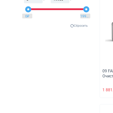
0
₽
19903
₽
Сбросить
09 FA
Очис
инте
1 881