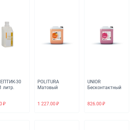
ЕПТИК-30
POLITURA
UNIOR
1 литр.
Матовый
Бесконтактный
полироль
автошампунь
Апельсин
0
₽
1 227.00
₽
826.00
₽