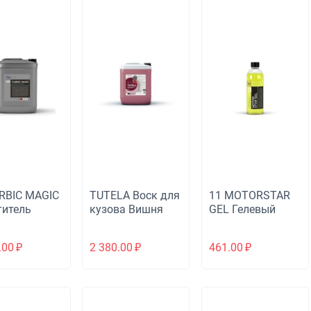
RBIC MAGIC
TUTELA Воск для
11 MOTORSTAR
титель
кузова Вишня
GEL Гелевый
рьера
очиститель
двигателя
.00
₽
2 380.00
₽
461.00
₽