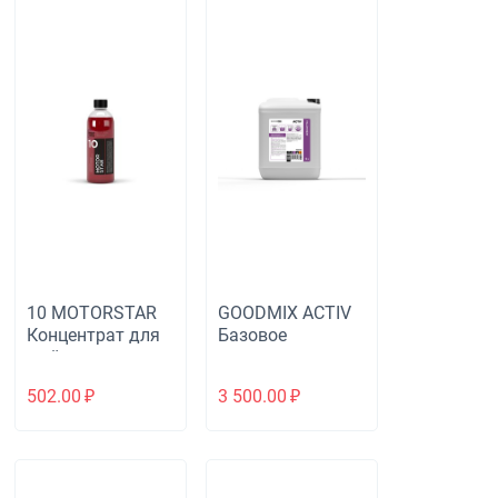
10 MOTORSTAR
GOODMIX ACTIV
Концентрат для
Базовое
мойки двигателя
средство для
стирки с
502.00
₽
3 500.00
₽
высоким
содержанием
ПАВ