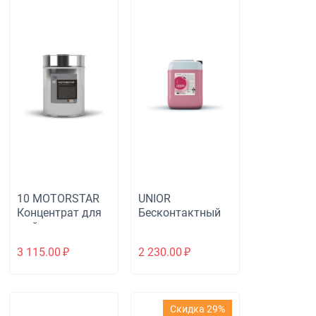
10 MOTORSTAR
UNIOR
Концентрат для
Бесконтактный
мойки двигателя
автошампунь
3 115.00
₽
2 230.00
₽
Скидка 29%