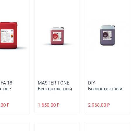
FA 18
MASTER TONE
DIY
отное
Бесконтактный
Бесконтактный
копенное
автошампунь
автошампунь
ее
.00
₽
1 650.00
₽
2 968.00
₽
ство