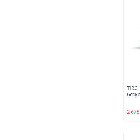
TIRO
Беск
авто
2 675