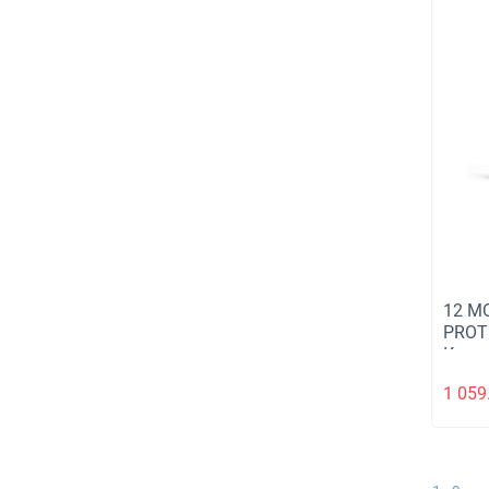
12 M
PROT
Конс
двиг
1 059