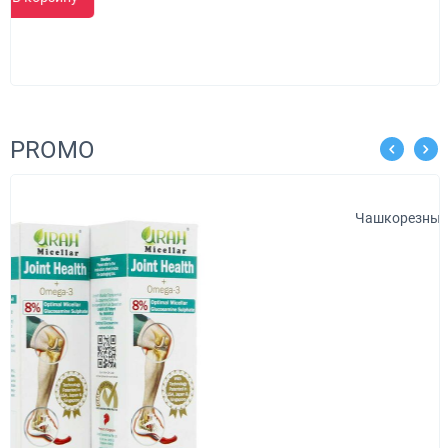
PROMO
Чашкорезный станок для минибруса "Туборд 2.0
579 000.00
₽
Выберите опции