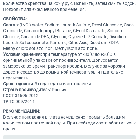
количество средства на кожу рук. Вспенить, затем смыть водой.
Подходит для ежедневного применения.
СВОЙСТВА:
Состав:
(INCI) water, Sodium Laureth Sulfate, Decyl Glucoside, Coco-
Glucoside, Cocamidopropyl Betaine, Glycol Distearate, Sodium
Chloride, Cocamide DEA, Glycerin, Glycereth-7 Cocoate, Disodium
Laureth Sulfosuccinate, Parfume, Citric Acid, Disodium EDTA,
Methylchloroisotiazolinon, Methylisothiazolinone.
Условия хранения:
при температуре от -30˚С до +30˚С в
оригинальной упаковке от производителя. Допускается
заморозка во время транспортировки. В случае заморозки
довести средство до комнатной температуры и тщательно
перемешать.
Срок годности:
3 года с даты изготовления
Страна производитель:
Россия
ГОСТ 31696-2012
ТР ТС 009/2011
РЕКОМЕНДАЦИИ:
В случае попадания в глаза немедленно промыть большим
количеством проточной воды. При необходимости обратиться к
врачу.