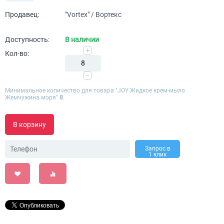
Продавец:
"Vortex" / Вортекс
Доступность:
В наличии
+
Кол-во:
−
Минимальное количество для товара "JOY Жидкое крем-мыло
Жемчужина моря"
8
.
В корзину
Запрос в
1 клик