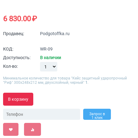
6 830.00
₽
Продавец:
Podgotoffka.ru
КОД:
WR-09
Доступность:
В наличии
Кол-во:
Минимальное количество для товара "Кейс защитный ударопрочный
"Риф" 300х248х212 мм, двухслойный, черный"
1
.
В корзину
Запрос в
1 клик