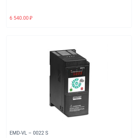
6 540.00
₽
EMD-VL – 0022 S