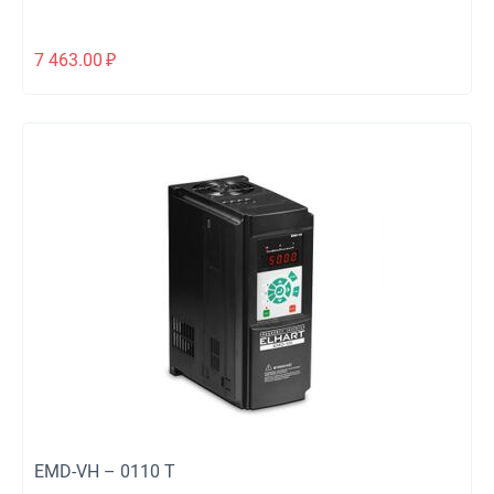
7 463.00
₽
EMD-VH – 0110 T