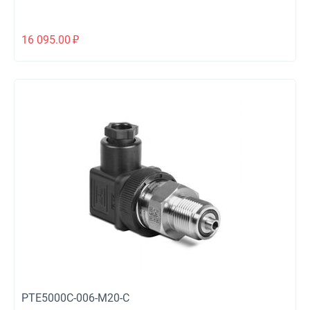
16 095.00
₽
PTE5000C-006-M20-C