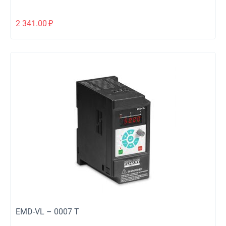
2 341.00
₽
EMD-VL – 0007 T