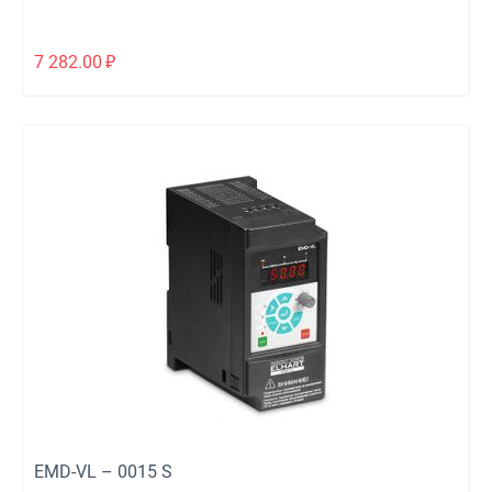
7 282.00
₽
EMD-VL – 0015 S