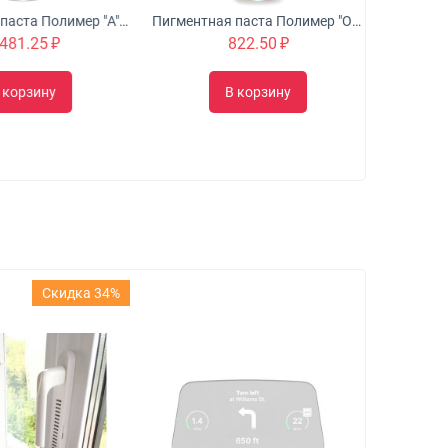
Пигментная паста Полимер "A" (1л) - PA.K.410 белый (цвета в ассортименте)
Пигментная паста Полимер "O" (1л) - PO.B.605.2 черный (цвета в ассортименте)
81.25
₽
822.50
₽
корзину
В корзину
Скидка 34%