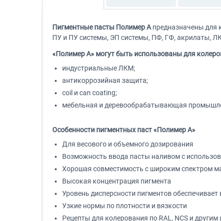
Пигментные пасты Полимер A
предназначены для 
ПУ и ПУ системы, ЭП системы, ПФ, ГФ, акрилаты, Л
«Полимер А» могут быть использованы для колеро
индустриальные ЛКМ;
антикоррозийная защита;
coil и can coating;
мебельная и деревообрабатывающая промышлен
Особенности пигментных паст «Полимер А»
Для весового и объемного дозирования
Возможность ввода пасты наливом с использов
Хорошая совместимость с широким спектром ма
Высокая концентрация пигмента
Уровень дисперсности пигментов обеспечивает
Узкие нормы по плотности и вязкости
Рецепты для колерования по RAL, NCS и другим