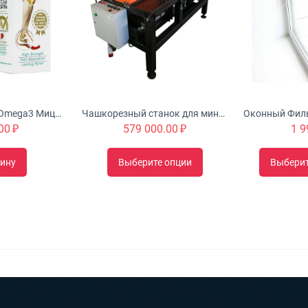
Urah Joint Health Omega3 Мицеллярный крем с глюкозамином питает, омолаживает и укрепляет суставы
Чашкорезный станок для минибруса "Туборд 2.0"
00
₽
579 000.00
₽
1 9
зину
Выберите опции
Выбери