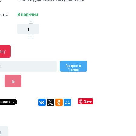
сть:
В наличии
+
−
ину
Запрос в
1 клик
Save
ы