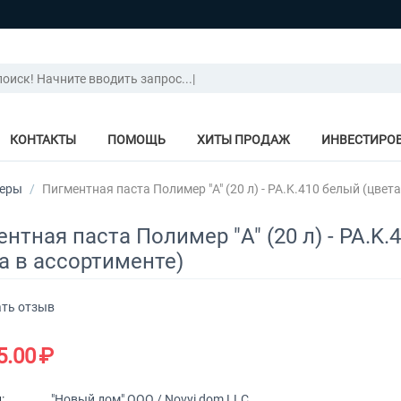
КОНТАКТЫ
ПОМОЩЬ
ХИТЫ ПРОДАЖ
ИНВЕСТИРО
еры
/
Пигментная паста Полимер "A" (20 л) - PA.K.410 белый (цвета
нтная паста Полимер "A" (20 л) - PA.K.
а в ассортименте)
ть отзыв
5.00
₽
:
"Новый дом" ООО / Novyi dom LLC