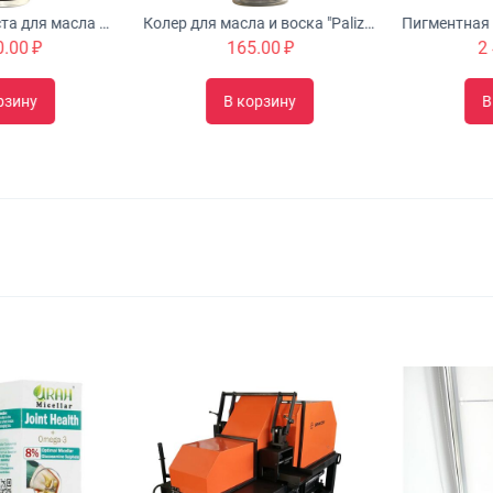
Пигментная паста для масла и воска "Palizh" (1 л) - OP.TrAL.1081 / транспарентный желтый оксидный (цвета в ассортименте)
Колер для масла и воска "Palizh" (0.05 л) - (цвета в ассортименте, в т.ч. древесные оттенки)
00
₽
165.00
₽
2 4
зину
В корзину
В 