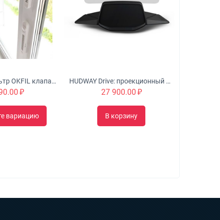
Оконный Фильтр OKFIL клапан для воздуха на пластиковые окна
HUDWAY Drive: проекционный дисплей для автомобиля
90.00
₽
27 900.00
₽
те вариацию
В корзину