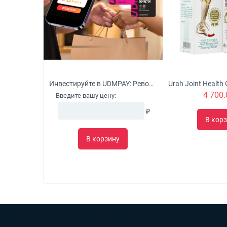
Инвестируйте в UDMPAY: Революционное решение для микробизнеса с потенциалом глобального роста
4 700.
Введите вашу цену:
₽
В кор
В корзину