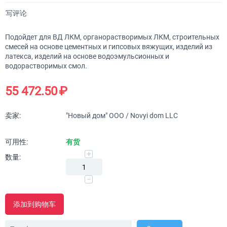
写评论
Подойдет для ВД ЛКМ, органорастворимых ЛКМ, строительных
смесей на основе цементных и гипсовых вяжущих, изделий из
латекса, изделий на основе водоэмульсионных и
водорастворимых смол.
55 472.50
₽
卖家:
"Новый дом" ООО / Novyi dom LLC
可用性:
有货
+
数量:
−
添加到购物车