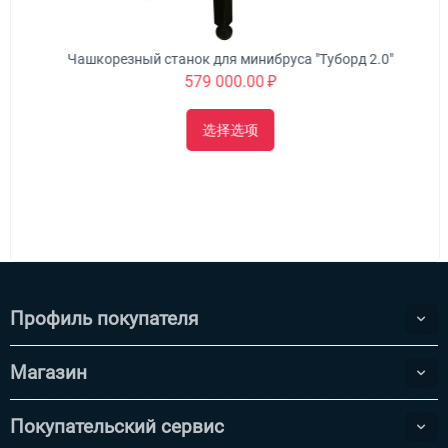
Чашкорезный станок для минибруса "Туборд 2.0"
579 000.00
₽
选择选项
Профиль покупателя
Магазин
Покупательский сервис