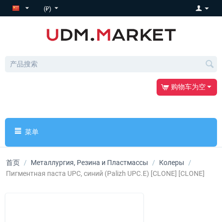
(₽)
购物车为空
菜单
首页
/
Металлургия, Резина и Пластмассы
/
Колеры
/
Пигментная паста UPC, синий (Palizh UPC.E) [CLONE] [CLONE]