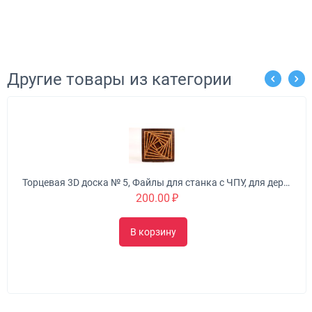
Другие товары из категории
Торцевая разделочная д
8 500
В корз
Торцевая 3D доска № 5, Файлы для станка с ЧПУ, для дерева, вставки с ЧПУ, VCarve, файлы Aspire, файлы лазерной резки EPS, SVG, DXF
0.00
₽
орзину