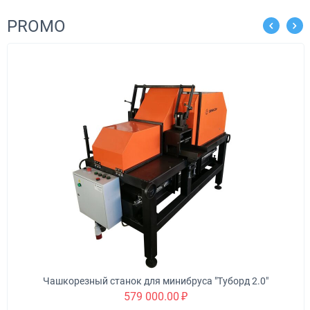
PROMO
1 9
Выберит
 для минибруса "Туборд 2.0"
79 000.00
₽