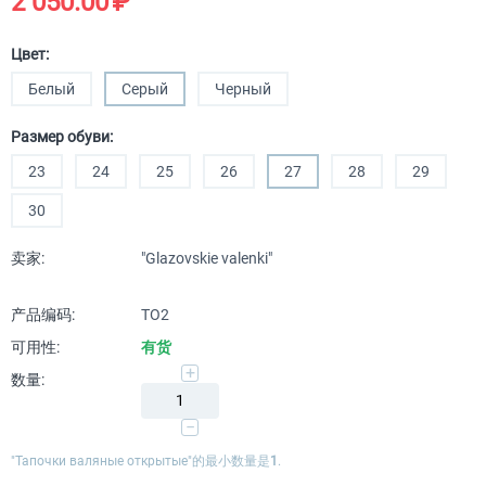
2 050.00
₽
Цвет:
Белый
Серый
Черный
Размер обуви:
23
24
25
26
27
28
29
30
卖家:
"Glazovskie valenki"
产品编码:
ТО2
可用性:
有货
+
数量:
−
"Тапочки валяные открытые"的最小数量是
1
.