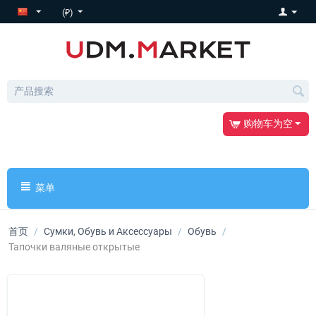
(₽)
购物车为空
菜单
首页
/
Сумки, Обувь и Аксессуары
/
Обувь
/
Тапочки валяные открытые