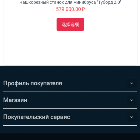
Чашкорезный станок для минибруса "Туборд 2.0"
579 000.00
₽
选择选项
Профиль покупателя
Магазин
Покупательский сервис