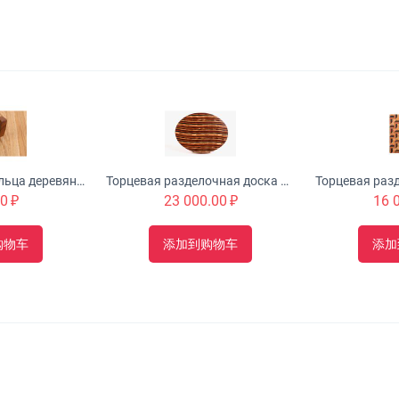
Шкатулка для кольца деревянная, торцевая, мини 50x25x35 мм.
Торцевая разделочная доска с 3D эффектом №228
00
₽
23 000.00
₽
16 
购物车
添加到购物车
添加