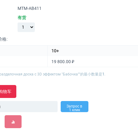
MTM-AB411
有货
格:
10+
19 800.00
₽
 разделочная доска с 3D эффектом "Бабочка""的最小数量是
1
.
购物车
Запрос в
1 клик