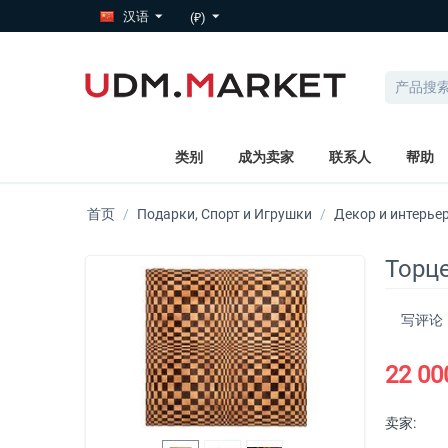
汉语
(₽)
类别
成为卖家
联系人
帮助
首页
/
Подарки, Спорт и Игрушки
/
Декор и интерье
Торце
写评论
22 00
卖家: