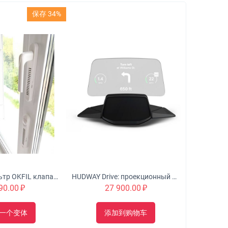
保存 34%
Оконный Фильтр OKFIL клапан для воздуха на пластиковые окна
HUDWAY Drive: проекционный дисплей для автомобиля
90.00
₽
27 900.00
₽
一个变体
添加到购物车