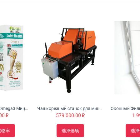
Urah Joint Health Omega3 Мицеллярный крем с глюкозамином питает, омолаживает и укрепляет суставы
Чашкорезный станок для минибруса "Туборд 2.0"
00
₽
579 000.00
₽
1 9
购物车
选择选项
选择