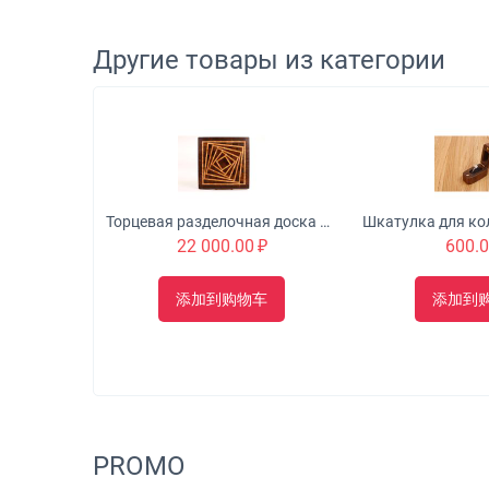
Другие товары из категории
Торцевая разделочная доска с 3D эффектом №2
Торцевая разделочная доска с 3D эффектом №5
₽
22 000.00
₽
600.
车
添加到购物车
添加到
PROMO