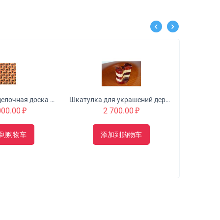
Торцевая разделочная доска с 3D эффектом №3
Шкатулка для украшений деревянная, поворотная, торцевая, 100х80х100 мм.
000.00
₽
2 700.00
₽
到购物车
添加到购物车