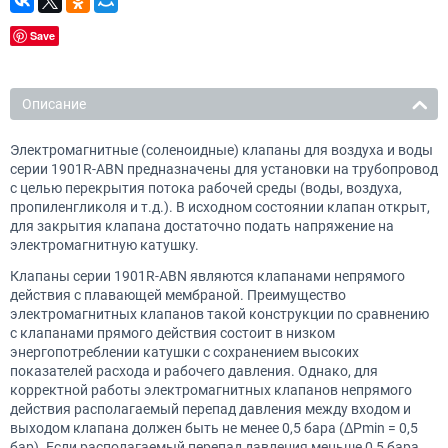
Save
Описание
Электромагнитные (соленоидные) клапаны для воздуха и воды
серии 1901R-ABN предназначены для установки на трубопровод
с целью перекрытия потока рабочей среды (воды, воздуха,
пропиленгликоля и т.д.). В исходном состоянии клапан открыт,
для закрытия клапана достаточно подать напряжение на
электромагнитную катушку.
Клапаны серии 1901R-ABN являются клапанами непрямого
действия с плавающей мембраной. Преимущество
электромагнитных клапанов такой конструкции по сравнению
с клапанами прямого действия состоит в низком
энергопотреблении катушки с сохранением высоких
показателей расхода и рабочего давления. Однако, для
корректной работы электромагнитных клапанов непрямого
действия располагаемый перепад давления между входом и
выходом клапана должен быть не менее 0,5 бара (ΔPmin = 0,5
бар). Если располагаемый перепад давления меньше 0,5 бара,