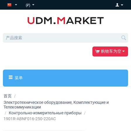
(₽)
购物车为空
菜单
首页
/
Электротехническое оборудование, Комплектующие и
Телекоммуникации
/
Контрольно-измерительные приборы
/
1901R-ABNF016-250-220AC