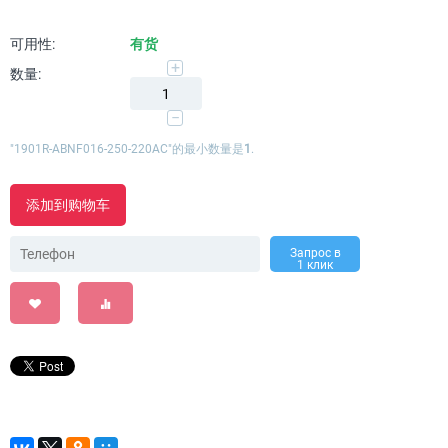
可用性:
有货
+
数量:
−
"1901R-ABNF016-250-220AC"的最小数量是
1
.
添加到购物车
Запрос в
1 клик