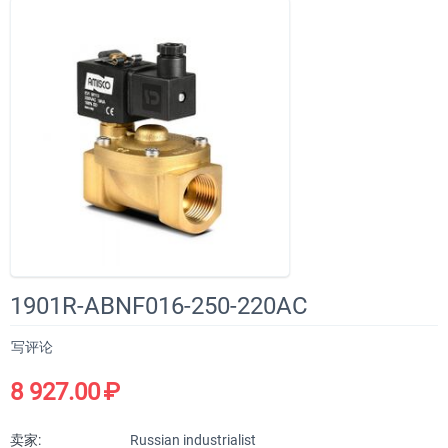
1901R-ABNF016-250-220AC
写评论
8 927.00
₽
卖家:
Russian industrialist