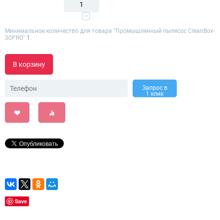
−
Минимальное количество для товара "Промышленный пылесос CleanBox-
30PRO"
1
.
В корзину
Запрос в
1 клик
Save