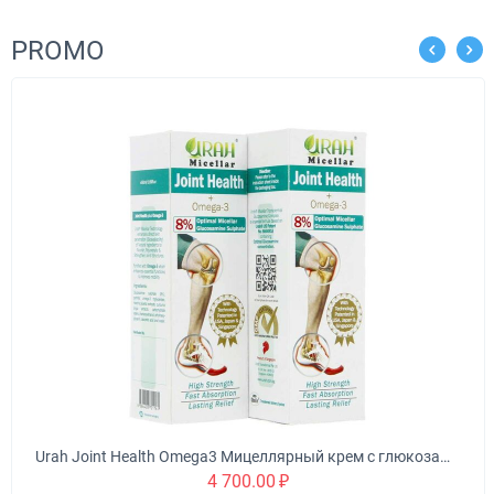
PROMO
Чашкорезный станок для минибруса "Туборд 2
579 000.00
₽
Выберите опции
Urah Joint Health Omega3 Мицеллярный крем с глюкозамином питает, омолаживает и укрепляет суставы