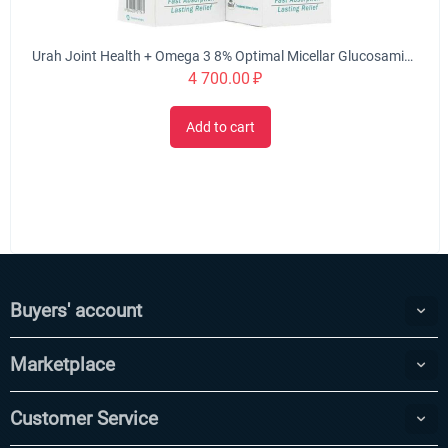
Urah Joint Health + Omega 3 8% Optimal Micellar Glucosamine Cream Twin Pack (2x50g), Nourishes, Rejuvenates & Strengthen Joint Structures, Helps w/ inflammation, stiffness, swelling, improve cartilage
4 700.00
₽
Add to cart
Buyers' account
Marketplace
Customer Service