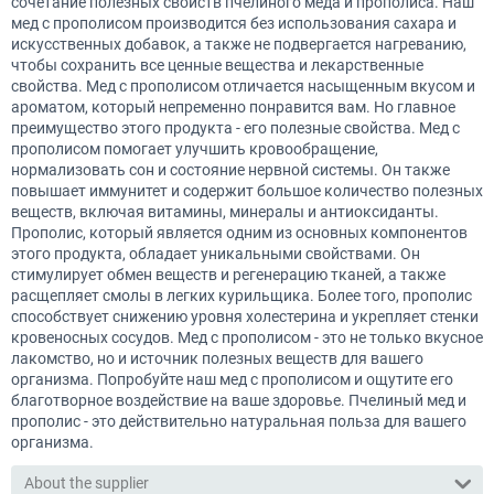
сочетание полезных свойств пчелиного меда и прополиса. Наш
мед с прополисом производится без использования сахара и
искусственных добавок, а также не подвергается нагреванию,
чтобы сохранить все ценные вещества и лекарственные
свойства. Мед с прополисом отличается насыщенным вкусом и
ароматом, который непременно понравится вам. Но главное
преимущество этого продукта - его полезные свойства. Мед с
прополисом помогает улучшить кровообращение,
нормализовать сон и состояние нервной системы. Он также
повышает иммунитет и содержит большое количество полезных
веществ, включая витамины, минералы и антиоксиданты.
Прополис, который является одним из основных компонентов
этого продукта, обладает уникальными свойствами. Он
стимулирует обмен веществ и регенерацию тканей, а также
расщепляет смолы в легких курильщика. Более того, прополис
способствует снижению уровня холестерина и укрепляет стенки
кровеносных сосудов. Мед с прополисом - это не только вкусное
лакомство, но и источник полезных веществ для вашего
организма. Попробуйте наш мед с прополисом и ощутите его
благотворное воздействие на ваше здоровье. Пчелиный мед и
прополис - это действительно натуральная польза для вашего
организма.
About the supplier